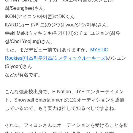
희/Seunghee)さん、
iKON(アイコン/아이콘)のDKくん、
KARD(カード/카드)のジウ(Jiwoo/ジウ/지우)さん、
Weki Meki(ウィキミキ/위키미키)のチェ･ユジョン(최유
정/Choi Yoojung)さん、
また、まだデビュー前ではありますが、
MYSTIC
Rookies(미스틱루키즈/ミスティックルーキーズ)
のシユン
(Siyoon)さん
などが有名です。
こんな強豪校出身で、P-Nation、JYP エンターテイメン
ト、Snowball Entertainmentの1次オーディションを通過
しているので、もう実力は推して知るべしですよね。
それに、フィヨンさんにオーディションを受けることを勧