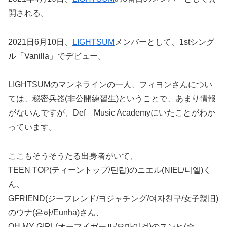
開される。
2021日6月10日、
LIGHTSUM
メンバーとして、1stシング
ル「Vanilla」でデビュー。
LIGHTSUMのマンネラインの一人、フィヨンさんについ
ては、秘密兵器(非公開練習生)ということで、あまり情報
がないんですが、Def Music Academyにいたことがわか
っています。
ここもそうそうたる出身者がいて、
TEEN TOP(ティーントップ/틴탑)のニエル(NIEL/니엘)く
ん、
GFRIEND(ジーフレンド/ヨジャチング/여자친구/女子親旧)
のウナ(은하/Eunha)さん、
OH MY GIRL(オーマイガール/오마이걸)のスンヒ(승