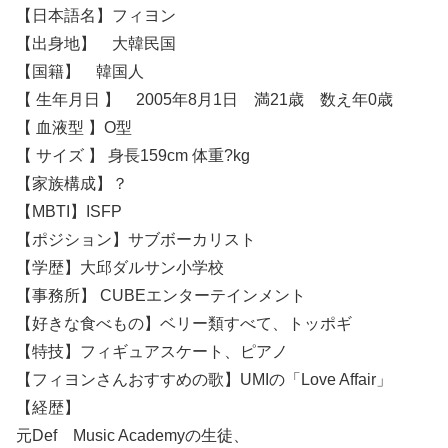
【日本語名】フィヨン
【出身地】 大韓民国
【国籍】 韓国人
【 生年月日 】 2005年8月1日 満21歳 数え年0歳
【 血液型 】O型
【 サイズ 】 身長159cm 体重?kg
【家族構成】？
【MBTI】ISFP
【ポジション】サブボーカリスト
【学歴】大邱ダルサン小学校
【事務所】 CUBEエンターテインメント
【好きな食べもの】ベリー類すべて、トッポギ
【特技】フィギュアスケート、ピアノ
【フィヨンさんおすすめの歌】UMIの「Love Affair」
【経歴】
元Def Music Academyの生徒、