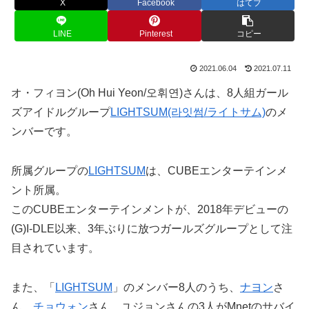
X
Facebook
はてブ
LINE
Pinterest
コピー
2021.06.04
2021.07.11
オ・フィヨン(Oh Hui Yeon/오휘연)さんは、8人組ガール
ズアイドルグループ
LIGHTSUM(라잇썸/ライトサム)
のメ
ンバーです。
所属グループの
LIGHTSUM
は、CUBEエンターテインメ
ント所属。
このCUBEエンターテインメントが、2018年デビューの
(G)I-DLE以来、3年ぶりに放つガールズグループとして注
目されています。
また、「
LIGHTSUM
」のメンバー8人のうち、
ナヨン
さ
ん、
チョウォン
さん、ユジョンさんの3人がMnetのサバイ