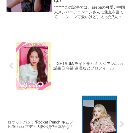
は?
*******この記事では、aespaの可愛い中国
人メンバー、ニンニンさんに焦点を当て
て、ニンニン可愛いけど、太った?太って
るの?スタイルはいかに?から、私服やメ
イクの秘訣、SBSスタッフの放送事故発
言、身長や体重、性格、あだ名、本名、
誕生...
LIGHTSUM/ライトサム キムジアン/Jian
誕生日 年齢 身長などプロフィール
ロケットパンチ/Rocket Punch キムソ
ヒ/Sohee プデュ大阪出身?日本語も?