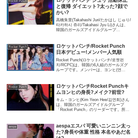
ロケットパンチ ジュリ 活動休止
Rocket Punch
と復帰 ダイエット?太った?顔で
かい?
高橋朱里(Takahashi Juri/たかはし じゅり/
타카하시 쥬리/Takahasi Jyu Li)さんは、
韓国のガールズアイドルグループ
「Rocket Punch」のメンバーです。2019
年3月までは、日本のアイドルグループ
「AKB...
ロケットパンチ/Rocket Punch
Rocket Punch
日本デビュー!メンバー人気順
Rocket Punch(ロケットパンチ/로켓펀
치/RCPC)は、韓国の6人組のガールズグ
ループです。メンバーは、ヨンヒ(연
희/Yeonhee)さん、ジュリ(쥬리/Juri/たか
はし じゅり/타카하시 쥬리/高橋朱
里/Takahashi J...
ロケットパンチRocket Punchキ
Rocket Punch
ムヨンヒの身長?メイク?前世?
キム・ヨンヒ(Kim Yeon Hee/김연희)さん
は、韓国のガールズアイドルグループ
「Rocket Punch」のリーダーです。所属
グループのRocket Punchは、2019年8月7
日ににミニアルバム「PINK PUNCH」で
デビュー...
aespaエスパ 可愛いニンニン太っ
aespa
た?身長や体重 性格 本名やあだ名