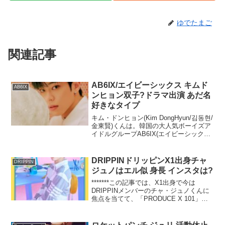
ゆでたまご
関連記事
AB6IX/エイビーシックス キムド
AB6IX
ンヒョン双子?ドラマ出演 あだ名
好きなタイプ
キム・ドンヒョン(Kim DongHyun/김동현/
金東賢)くんは。韓国の大人気ボーイズア
イドルグループAB6IX(エイビーシックス/
에이비식스)のメンバーです。(同姓同名の
タレントに、総合格闘技選手キム・ドン
ヒョン(김동현/金 東炫/Ki...
DRIPPINドリッピンX1出身チャ
DRIPPIN
ジュノはエル似 身長 インスタは?
*******この記事では、X1出身で今は
DRIPPINメンバーのチャ・ジュノくんに
焦点を当てて、「PRODUCE X 101」で
の活躍と順位やX1を含めた2回のデビュ
ー、インスタ等SNSはあるの?
INFINITE(インフィニット/인피니트...