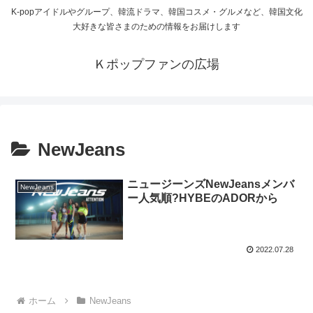
K-popアイドルやグループ、韓流ドラマ、韓国コスメ・グルメなど、韓国文化
大好きな皆さまのための情報をお届けします
Ｋポップファンの広場
NewJeans
ニュージーンズNewJeansメンバ
NewJeans
ー人気順?HYBEのADORから
2022.07.28
ホーム
NewJeans