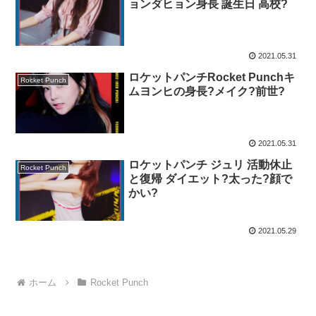
ョンダヒョン身長 誕生日 高校?
2021.05.31
ロケットパンチRocket Punchキ
Rocket Punch
ムヨンヒの身長?メイク?前世?
2021.05.31
ロケットパンチ ジュリ 活動休止
Rocket Punch
と復帰 ダイエット?太った?顔で
かい?
2021.05.29
ホーム
Rocket Punch