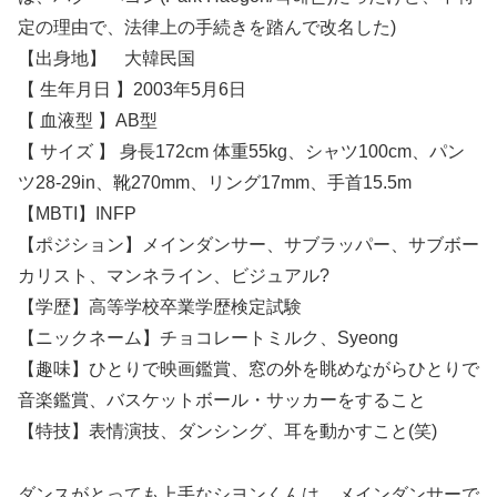
定の理由で、法律上の手続きを踏んで改名した)
【出身地】 大韓民国
【 生年月日 】2003年5月6日
【 血液型 】AB型
【 サイズ 】 身長172cm 体重55kg、シャツ100cm、パン
ツ28-29in、靴270mm、リング17mm、手首15.5m
【MBTI】INFP
【ポジション】メインダンサー、サブラッパー、サブボー
カリスト、マンネライン、ビジュアル?
【学歴】高等学校卒業学歴検定試験
【ニックネーム】チョコレートミルク、Syeong
【趣味】ひとりで映画鑑賞、窓の外を眺めながらひとりで
音楽鑑賞、バスケットボール・サッカーをすること
【特技】表情演技、ダンシング、耳を動かすこと(笑)
ダンスがとっても上手なシヨンくんは、メインダンサーで