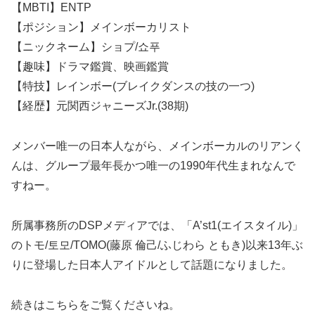
【MBTI】ENTP
【ポジション】メインボーカリスト
【ニックネーム】ショプ/쇼푸
【趣味】ドラマ鑑賞、映画鑑賞
【特技】レインボー(ブレイクダンスの技の一つ)
【経歴】元関西ジャニーズJr.(38期)
メンバー唯一の日本人ながら、メインボーカルのリアンく
んは、グループ最年長かつ唯一の1990年代生まれなんで
すねー。
所属事務所のDSPメディアでは、「A’st1(エイスタイル)」
のトモ/토모/TOMO(藤原 倫己/ふじわら ともき)以来13年ぶ
りに登場した日本人アイドルとして話題になりました。
続きはこちらをご覧くださいね。