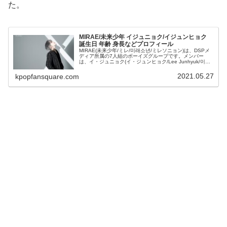
た。
MIRAE/未来少年 イジュニョク/イジュンヒョク
誕生日 年齢 身長などプロフィール
MIRAE(未来少年/ミレ/미래소년/ミレソニョン)は、DSPメ
ディア所属の7人組のボーイズグループです。メンバー
は、イ・ジュニョク(イ・ジュンヒョク/Lee Junhyuk/이준
혁)くん、リアン(리안/嶋田翔/Shimada Shouu/...
2021.05.27
kpopfansquare.com