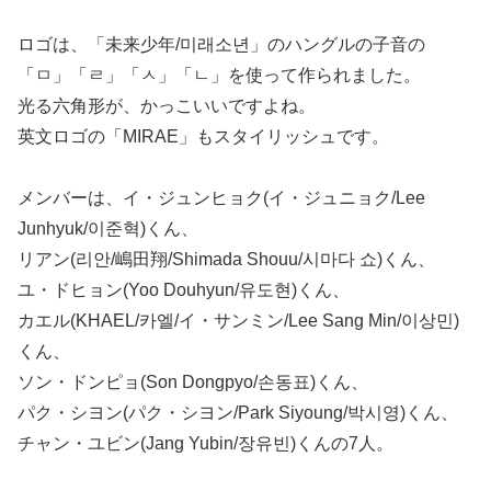
ロゴは、「未来少年/미래소년」のハングルの子音の
「ㅁ」「ㄹ」「ㅅ」「ㄴ」を使って作られました。
光る六角形が、かっこいいですよね。
英文ロゴの「MIRAE」もスタイリッシュです。
メンバーは、イ・ジュンヒョク(イ・ジュニョク/Lee
Junhyuk/이준혁)くん、
リアン(리안/嶋田翔/Shimada Shouu/시마다 쇼)くん、
ユ・ドヒョン(Yoo Douhyun/유도현)くん、
カエル(KHAEL/카엘/イ・サンミン/Lee Sang Min/이상민)
くん、
ソン・ドンピョ(Son Dongpyo/손동표)くん、
パク・シヨン(パク・シヨン/Park Siyoung/박시영)くん、
チャン・ユビン(Jang Yubin/장유빈)くんの7人。