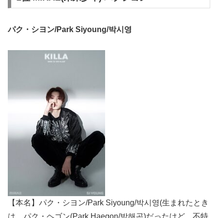
パク・シヨン/Park Siyoung/박시영
【本名】パク・シヨン/Park Siyoung/박시영(生まれたとき
は、パク・ヘゴン(Park Haegon/박해곤)だったけど、不特