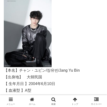
【本名】チャン・ユビン/장유빈/Jang Yu Bin
【出身地】 大韓民国
【 生年月日 】2004年6月10日
【 血液型 】A型
【 サイズ 】 175cm 体重56kg
【MBTI】ESFP
メニュー
ホーム
検索
トップ
サイドバー