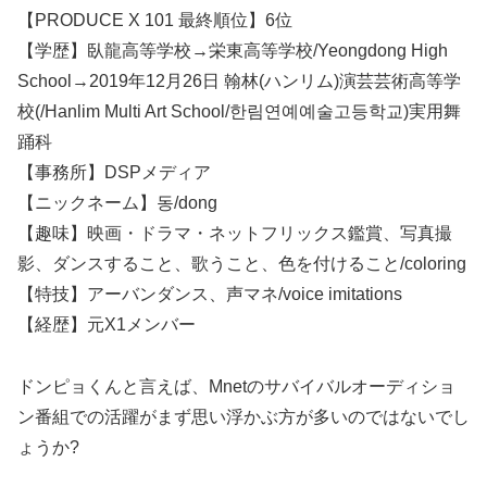
【PRODUCE X 101 最終順位】6位
【学歴】臥龍高等学校→栄東高等学校/Yeongdong High
School→2019年12月26日 翰林(ハンリム)演芸芸術高等学
校(/Hanlim Multi Art School/한림연예예술고등학교)実用舞
踊科
【事務所】DSPメディア
【ニックネーム】동/dong
【趣味】映画・ドラマ・ネットフリックス鑑賞、写真撮
影、ダンスすること、歌うこと、色を付けること/coloring
【特技】アーバンダンス、声マネ/voice imitations
【経歴】元X1メンバー
ドンピョくんと言えば、Mnetのサバイバルオーディショ
ン番組での活躍がまず思い浮かぶ方が多いのではないでし
ょうか?