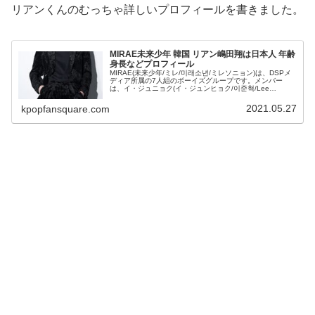
リアンくんのむっちゃ詳しいプロフィールを書きました。
MIRAE未来少年 韓国 リアン嶋田翔は日本人 年齢
身長などプロフィール
MIRAE(未来少年/ミレ/미래소년/ミレソニョン)は、DSPメ
ディア所属の7人組のボーイズグループです。メンバー
は、イ・ジュニョク(イ・ジュンヒョク/이준혁/Lee
Junhyuk)くん、リアン(리안/嶋田翔/Shimada Shouu/...
2021.05.27
kpopfansquare.com