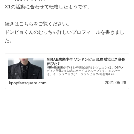
X1の活動に合わせて転校したようです。
続きはこちらをご覧ください。
ドンピョくんのむっちゃ詳しいプロフィールを書きまし
た。
MIRAE未来少年 ソンドンピョ 現在 彼女は? 身長
伸びた?
MIRAE(未来少年/ミレ/미래소년/ミレソニョン)は、DSPメ
ディア所属の7人組のボーイズグループです。メンバー
は、イ・ジュニョク(イ・ジュンヒョク/이준혁/Lee
Junhyuk)くん、リアン(리안/嶋田翔/Shimada Shouu/...
2021.05.26
kpopfansquare.com