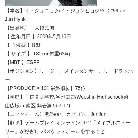
【本名】イ・ジュニョク/イ・ジュンヒョク/이준혁/Lee
Jun Hyuk
【出身地】 大韓民国
【 生年月日 】2000年5月16日
【 血液型 】B型
【 サイズ 】 180cm 体重63kg
【MBTI】ESFP
【ポジション】リーダー、メインダンサー、リードラッパ
ー
【PRODUCE X 101 最終順位】75位
【学歴】宇信高等学校/우신고교/Wooshin Highschool(蔚
山広域市 南区 無去洞 962-17)
【ニックネーム】熊/Bear、カビゴン、JunJun
【趣味】ゲームプレイ(オンラインRPG「メイプルストー
リー」が好き)、バスケットボールをすること