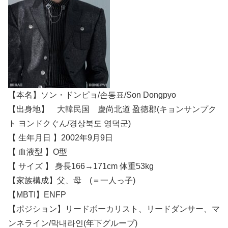
【本名】ソン・ドンピョ/손동표/Son Dongpyo
【出身地】 大韓民国 慶尚北道 盈徳郡(キョンサンプク
ト ヨンドクぐん/경상북도 영덕군)
【 生年月日 】2002年9月9日
【 血液型 】O型
【 サイズ 】 身長166→171cm 体重53kg
【家族構成】父、母 (＝一人っ子)
【MBTI】ENFP
【ポジション】リードボーカリスト、リードダンサー、マ
ンネライン/막내라인(年下グループ)