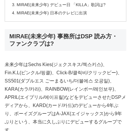
MIRAE(未来少年) デビュー日 「KILLA」歌詞は?
MIRAE(未来少年) 日本のテレビに出演
MIRAE(未来少年) 事務所はDSP 読み方・
ファンクラブは?
未来少年はSechs Kies(ジェクスキス/젝스키스)、
Fin.K.L(ピンクル/핑클)、Click-B/클릭비/クリックビー)、
SS501(ダブルエス ごーまるいち/더블에스 오공일)、
KARA(カラ/카라)、RAINBOW(レインボー/레인보우)、
APRIL(エイプリル/에이프릴)などをデビューさせたDSPメ
ディアから、KARD(カード/카드)のデビューから4年ぶ
り、ボーイズグループはA-JAX(エイジャックス)から9年
ぶりという、本当に久しぶりにデビューするグループで
す。