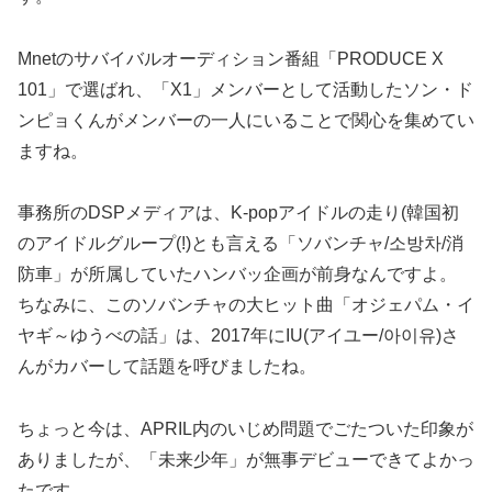
Mnetのサバイバルオーディション番組「PRODUCE X
101」で選ばれ、「X1」メンバーとして活動したソン・ド
ンピョくんがメンバーの一人にいることで関心を集めてい
ますね。
事務所のDSPメディアは、K-popアイドルの走り(韓国初
のアイドルグループ(!)とも言える「ソバンチャ/소방차/消
防車」が所属していたハンバッ企画が前身なんですよ。
ちなみに、このソバンチャの大ヒット曲「オジェパム・イ
ヤギ～ゆうべの話」は、2017年にIU(アイユー/아이유)さ
んがカバーして話題を呼びましたね。
ちょっと今は、APRIL内のいじめ問題でごたついた印象が
ありましたが、「未来少年」が無事デビューできてよかっ
たです。