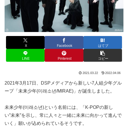
X
Facebook
はてブ
LINE
Pinterest
コピー
2021.03.22
2022.04.06
2021年3月17日、DSPメディアから新しい7人組少年グル
ープ「未来少年(미래소년/MIRAE)」が誕生しました。
未来少年(미래소년)という名前には、「K-POPの新し
い”未来”を示し、常に人々と一緒に未来に向かって進んで
いく」願いが込められているそうです。