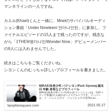
マンネラインの一人ですね。
カエル(Khael)くんと一緒に、Mnetのサバイバルオーディ
ション番組「Under Nineteen/ 언더나인틴」に参加し、フ
ァイナルエピソードの15人まで残ったのですが、残念な
がら「1THE9/원더나인/Wonder Nine」デビューメンバー
の9人には入れませんでした。
続きはこちらをご覧くださいね。
シヨンくんのむっちゃ詳しいプロフィールを書きました。
MIRAE/未来少年 パクシヨン/Park Siyoung 誕生
日 年齢 身長などプロフィール
MIRAE(未来少年/ミレ/미래소년/ミレソニョン)は、DSPメ
ディア所属の7人組のボーイズグループです。メンバー
は、イ・ジュニョク(イ・ジュンヒョク/이준혁/Lee
Junhyuk)くん、リアン(리안/嶋田翔/Shimada Shouu/...
2021.05.27
kpopfansquare.com