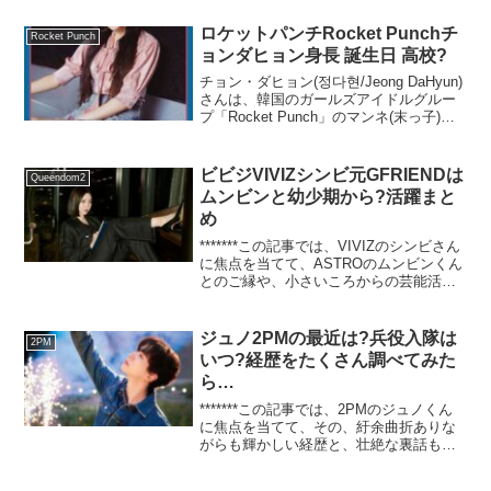
1stEP「B:COMPLETE」でデビューしま
した。AB6IXのメン...
ロケットパンチRocket Punchチ
Rocket Punch
ョンダヒョン身長 誕生日 高校?
チョン・ダヒョン(정다현/Jeong DaHyun)
さんは、韓国のガールズアイドルグルー
プ「Rocket Punch」のマンネ(末っ子)で
す。所属グループのRocket Punchは、
2019年8月7日ににミニアルバム「PINK
PUNCH...
ビビジVIVIZシンビ元GFRIENDは
Queendom2
ムンビンと幼少期から?活躍まと
め
*******この記事では、VIVIZのシンビさん
に焦点を当てて、ASTROのムンビンくん
とのご縁や、小さいころからの芸能活
動……等々について、熱く語らせていた
だきます!!!*******シンビ(신비/SinB/ファ
ン・ウンビ/황은비/黃恩...
ジュノ2PMの最近は?兵役入隊は
2PM
いつ?経歴をたくさん調べてみた
ら…
*******この記事では、2PMのジュノくん
に焦点を当てて、その、紆余曲折ありな
がらも輝かしい経歴と、壮絶な裏話も熱
く語らせていただきます!!!長くなって申
し訳ないのですが(汗)、これを読めばジュ