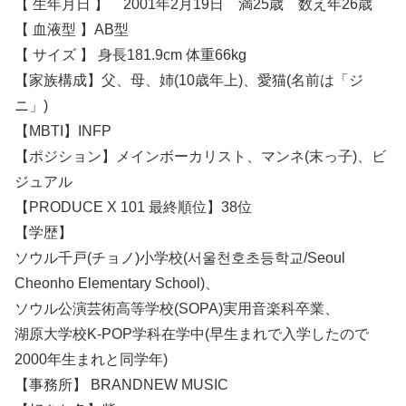
【 生年月日 】 2001年2月19日 満25歳 数え年26歳
【 血液型 】AB型
【 サイズ 】 身長181.9cm 体重66kg
【家族構成】父、母、姉(10歳年上)、愛猫(名前は「ジ
ニ」)
【MBTI】INFP
【ポジション】メインボーカリスト、マンネ(末っ子)、ビ
ジュアル
【PRODUCE X 101 最終順位】38位
【学歴】
ソウル千戸(チョノ)小学校(서울천호초등학교/Seoul
Cheonho Elementary School)、
ソウル公演芸術高等学校(SOPA)実用音楽科卒業、
湖原大学校K-POP学科在学中(早生まれで入学したので
2000年生まれと同学年)
【事務所】 BRANDNEW MUSIC