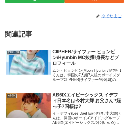
ゆでたまご
関連記事
CIIPHER/サイファー ヒョンビ
CIIPHER
ン/Hyunbin MC抜擢!身長などプ
ロフィール
ムン・ヒョンビン(Moon Hyunbin/문현빈)
くんは、韓国の7人組7人組のボーイズグ
ループCIIPHER(サイファー/싸이퍼)のメ
ンバーです。2021年3月15日に「I Like
You (안꿀려)」でデビューしました。
CIIPHER...
AB6IXエイビーシックス イデフ
AB6IX
ィ日本名は今村大輝 お父さん?姪
っ子?国籍は?
イ・デフィ(Lee DaeHwi/이대휘/李大輝)く
んは、韓国のボーイズアイドルグループ
AB6IX(エイビーシックス/에이비식스)の
メンバーです。2019年5月22日に、