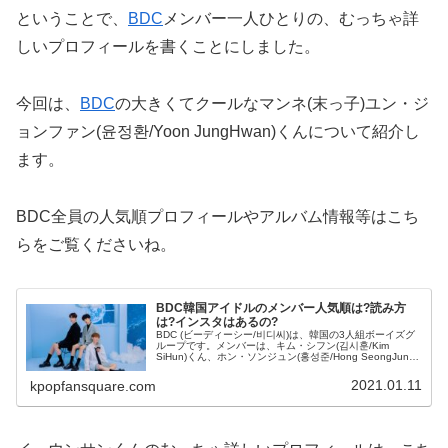
ということで、
BDC
メンバー一人ひとりの、むっちゃ詳
しいプロフィールを書くことにしました。
今回は、
BDC
の大きくてクールなマンネ(末っ子)ユン・ジ
ョンファン(윤정환/Yoon JungHwan)くんについて紹介し
ます。
BDC全員の人気順プロフィールやアルバム情報等はこち
らをご覧くださいね。
BDC韓国アイドルのメンバー人気順は?読み方
は?インスタはあるの?
BDC (ビーディーシー/비디씨)は、韓国の3人組ボーイズグ
ループです。メンバーは、キム・シフン(김시훈/Kim
SiHun)くん、ホン・ソンジュン(홍성준/Hong SeongJun)
くん、ユン・ジョンファン(윤정환/Yoon JungH...
2021.01.11
kpopfansquare.com