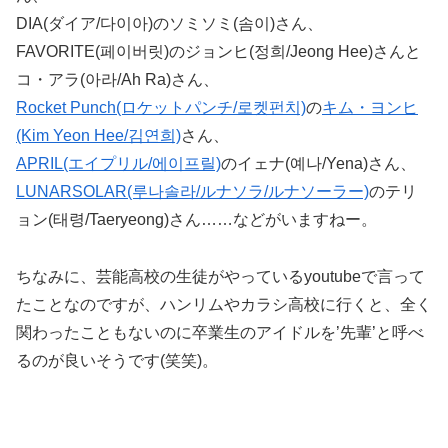
DIA(ダイア/다이아)のソミソミ(솜이)さん、
FAVORITE(페이버릿)のジョンヒ(정희/Jeong Hee)さんと
コ・アラ(아라/Ah Ra)さん、
Rocket Punch(ロケットパンチ/로켓펀치)
の
キム・ヨンヒ
(Kim Yeon Hee/김연희)
さん、
APRIL(エイプリル/에이프릴)
のイェナ(예나/Yena)さん、
LUNARSOLAR(루나솔라/ルナソラ/ルナソーラー)
のテリ
ョン(태령/Taeryeong)さん……などがいますねー。
ちなみに、芸能高校の生徒がやっているyoutubeで言って
たことなのですが、ハンリムやカラシ高校に行くと、全く
関わったこともないのに卒業生のアイドルを’先輩’と呼べ
るのが良いそうです(笑笑)。