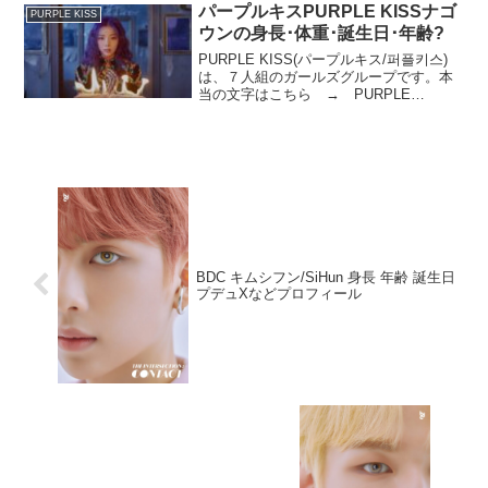
ノくんの全体像がよく分かると思いま
パープルキスPURPLE KISSナゴ
PURPLE KISS
す。**...
ウンの身長･体重･誕生日･年齢?
PURPLE KISS(パープルキス/퍼플키스)
は、７人組のガールズグループです。本
当の文字はこちら → PURPLE
K!SS「I」の文字が「！」なんですよね。
2021年3月15日に、1stミニアルバム
「INTO VIOLET」でデビュー...
BDC キムシフン/SiHun 身長 年齢 誕生日
プデュXなどプロフィール