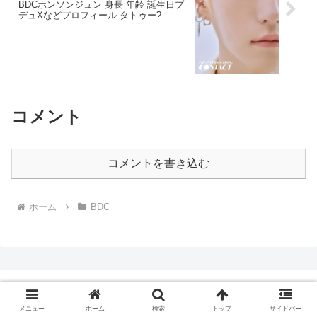
BDCホンソンジュン 身長 年齢 誕生日プ
デュXなどプロフィール タトゥー?
コメント
コメントを書き込む
ホーム
BDC
Ｋポップファンの広場
メニュー
ホーム
検索
トップ
サイドバー