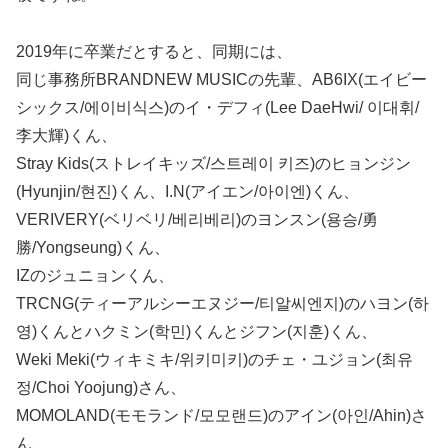
2019年に卒業だとすると、同期には、
同じ事務所BRANDNEW MUSICの先輩、AB6IX(エイビー
シックス/에이비식스)のイ・デフィ(Lee DaeHwi/ 이대휘/
李大輝)くん、
Stray Kids(ストレイキッズ/스트레이 키즈)のヒョンジン
(Hyunjin/현진)くん、I.N(アイエン/아이엔)くん、
VERIVERY(ベリベリ/베리베리)のヨンスン(용승/勇
勝/Yongseung)くん、
IZのジュニョンくん、
TRCNG(ティーアルシーエヌジー/티알씨엔지)のハヨン(하
영)くんとハクミン(학민)くんとジフン(지훈)くん、
Weki Meki(ウィキミキ/위키미키)のチェ・ユジョン(최유
정/Choi Yoojung)さん、
MOMOLAND(モモランド/모모랜드)のアイン(아인/Ahin)さ
ん、