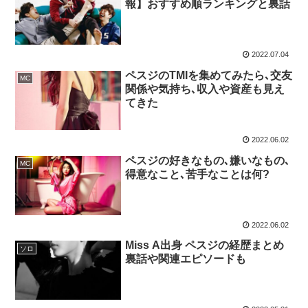
報】おすすめ順ランキングと裏話
2022.07.04
ペスジのTMIを集めてみたら､交友
MC
関係や気持ち､収入や資産も見え
てきた
2022.06.02
ペスジの好きなもの､嫌いなもの､
MC
得意なこと､苦手なことは何?
2022.06.02
Miss A出身 ペスジの経歴まとめ
ソロ
裏話や関連エピソードも