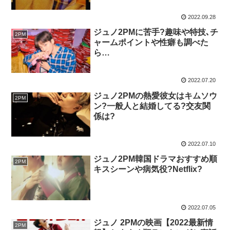
2022.09.28
ジュノ2PMに苦手?趣味や特技､チ
2PM
ャームポイントや性癖も調べた
ら…
2022.07.20
ジュノ2PMの熱愛彼女はキムソウ
2PM
ン?一般人と結婚してる?交友関
係は?
2022.07.10
ジュノ2PM韓国ドラマおすすめ順
2PM
キスシーンや病気役?Netflix?
2022.07.05
ジュノ 2PMの映画【2022最新情
2PM