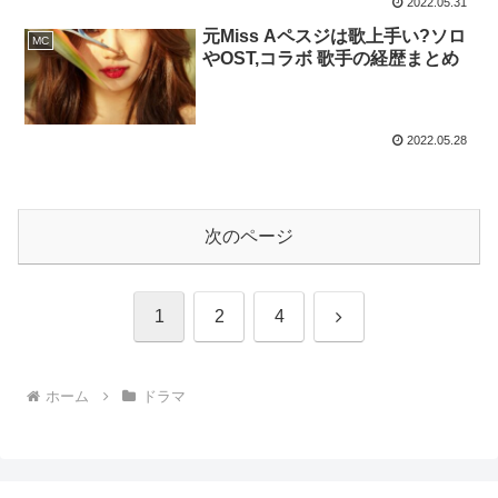
2022.05.31
元Miss Aペスジは歌上手い?ソロ
MC
やOST,コラボ 歌手の経歴まとめ
2022.05.28
次のページ
次
1
2
4
へ
ホーム
ドラマ