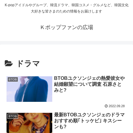
K-popアイドルやグループ、韓流ドラマ、韓国コスメ・グルメなど、韓国文化
大好きな皆さまのための情報をお届けします
Ｋポップファンの広場
ドラマ
BTOBユクソンジェの熱愛彼女や
BTOB
結婚願望について調査 石原さと
みと?
2022.09.28
最新BTOBユクソンジェのドラマ
BTOB
おすすめ順｢トッケビ｣ キスシー
ンも?