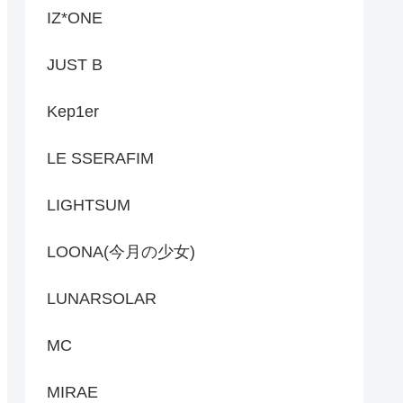
IZ*ONE
JUST B
Kep1er
LE SSERAFIM
LIGHTSUM
LOONA(今月の少女)
LUNARSOLAR
MC
MIRAE