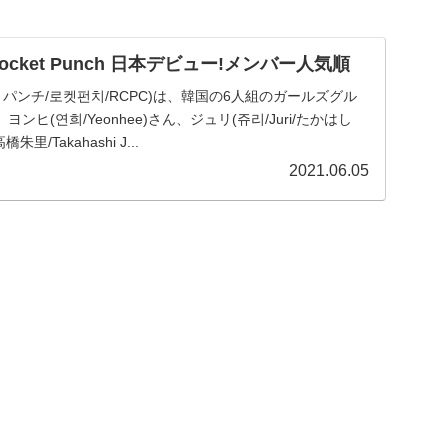
cket Punch 日本デビュー!メンバー人気順
ロケットパンチ/로켓펀치/RCPC)は、韓国の6人組のガールズグル
ヒ(연희/Yeonhee)さん、ジュリ(쥬리/Juri/たかはし
里/Takahashi J...
2021.06.05