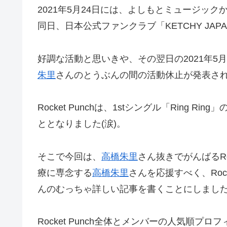
2021年5月24日には、よしもとミュージッ
同日、日本公式ファンクラブ「KETCHY JAP
好調な活動と思いきや、その翌日の2021年5
朱里
さんのとうぶんの間の活動休止が発表さ
Rocket Punchは、1stシングル「Ring R
ととなりました(涙)。
そこで今回は、
高橋朱里
さん抜きでがんばるRo
療に専念する
高橋朱里
さんを応援すべく、Roc
んのむっちゃ詳しい記事を書くことにしまし
Rocket Punch全体とメンバーの人気順プ