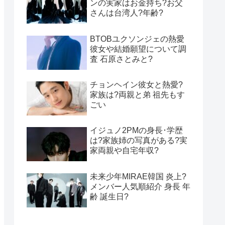
ンの実家はお金持ち?お父
さんは台湾人?年齢?
BTOBユクソンジェの熱愛
彼女や結婚願望について調
査 石原さとみと?
チョンヘイン彼女と熱愛?
家族は?両親と弟 祖先もす
ごい
イジュノ2PMの身長･学歴
は?家族姉の写真がある?実
家両親や自宅年収?
未来少年MIRAE韓国 炎上?
メンバー人気順紹介 身長 年
齢 誕生日?