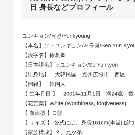
日 身長などプロフィール
ユンギョン/윤경/Yunkyoung
【本名】ソ・ユンギョン/서윤경/Seo Yun-Kyou
【漢字名】徐胤卿
【日本語名】ソユンギョン/So Yunkyon
【出身地】 大韓民国 光州広域市 西区
【国籍】 韓国人
【 生年月日 】 2001年11月1日 満24歳 数
【花言葉】White (Worthiness, forgiveness)
【 血液型 】O型
【 サイズ 】 公式には、身長161cm(本当は約159
【家族構成】？、兄か弟