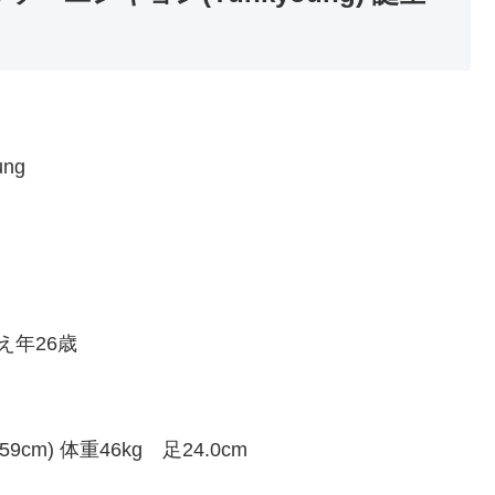
ng
え年26歳
cm) 体重46kg 足24.0cm