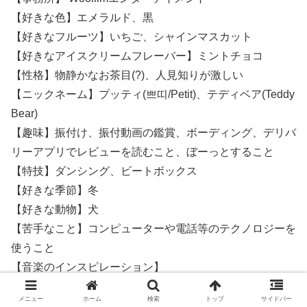
【好きな色】エメラルド、黒
【好きなフルーツ】いちご、シャインマスカット
【好きなアイスクリームフレーバー】ミントチョコ
【性格】物静かなお茶目(?)、人見知りが激しい
【ニックネーム】プッティ(쁘띠/Petit)、テディベア(Teddy
Bear)
【趣味】振付け、振付動画の鑑賞、ボーディング、デリバ
リーアプリでレビューを読むこと、ぼーっとすること
【特技】ダンシング、ビートボックス
【好きな季節】冬
【好きな動物】犬
【苦手なこと】コンピューターや電話等のテクノロジーを
使うこと
【音楽のインスピレーション】
Michael Jackson(マイケル・ジョセフ・ジャクソ
メニュー
ホーム
検索
トップ
サイドバー
ン/Michael Joseph Jackson)、