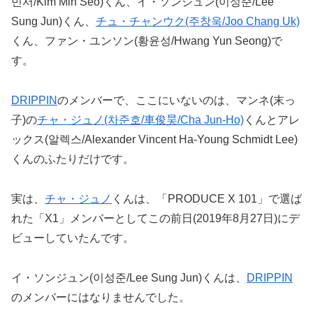
민서/Kim Min Seo)くん、イ・ソンジュン(이성준/Lee
Sung Jun)くん、
チュ・チャンウク(주창욱/Joo Chang Uk)
くん、ファン・ユンソン(황윤성/Hwang Yun Seong)で
す。
DRIPPIN
のメンバーで、ここにいないのは、マンネ(末っ
子)の
チャ・ジュノ(차준호/車俊昊/Cha Jun-Ho)
くんとアレ
ックス(알렉스/Alexander Vincent Ha-Young Schmidt Lee)
くんのふたりだけです。
実は、
チャ・ジュノ
くんは、「PRODUCE X 101」で選ば
れた「X1」メンバーとしてこの前日(2019年8月27日)にデ
ビューしていたんです。
イ・ソンジュン(이성준/Lee Sung Jun)くんは、
DRIPPIN
のメンバーにはなりませんでした。