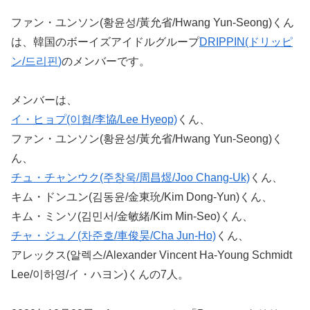
ファン・ユンソン(황윤성/黃允省/Hwang Yun-Seong)くん
は、韓国のボーイズアイドルグループ
DRIPPIN(ドリッピ
ン/
드리핀
)
のメンバーです。
メンバーは、
イ・ヒョプ(이협/李協/Lee Hyeop)
くん、
ファン・ユンソン(황윤성/黃允省/Hwang Yun-Seong)く
ん、
チュ・チャンウク(주창욱/周昌煜/Joo Chang-Uk)
くん、
キム・ドンユン(김동윤/金東玧/Kim Dong-Yun)くん、
キム・ミンソ(김민서/金敏緒/Kim Min-Seo)くん、
チャ・ジュノ(차준호/車俊昊/Cha Jun-Ho)
くん、
アレックス(알렉스/Alexander Vincent Ha-Young Schmidt
Lee/이하영/イ・ハヨン)くんの7人。