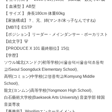
【 血液型 】AB型
【 サイズ 】 身長180cm 体重60kg
【家族構成】？、兄、姉(マンネ/末っ子なんですね)
【MBTI】ESTP
【ポジション】リーダー・メインダンサー・ボーカリスト
【絵文字】🐻
【PRODUCE X 101 最終順位】15位
【学歴】
ソウル城北(スンドク)初等学校(서울숭덕서울숭덕초등학
교/Seoul Soongduck Elementary School)、
高明(コミョン)中学校(고명중학교/Komyung Middle
School)、
龍文(ヨンムン)高等学校(Yongmoon High School)、
白石藝術大学校(Baekseok Arts University) 音楽学部 韓国
音楽専攻
【事務所】 Woollimエンターテイメント