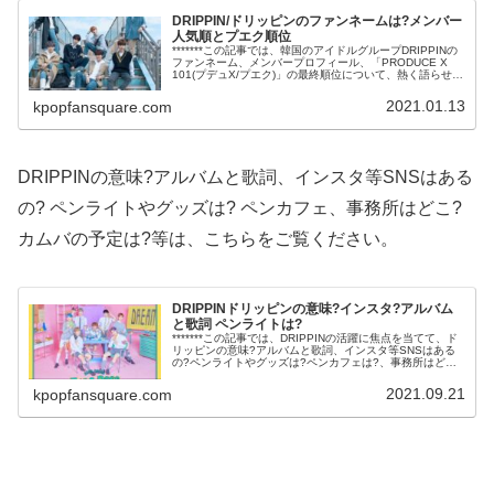
DRIPPIN/ドリッピンのファンネームは?メンバー
人気順とプエク順位
*******この記事では、韓国のアイドルグループDRIPPINの
ファンネーム、メンバープロフィール、「PRODUCE X
101(プデュX/プエク)」の最終順位について、熱く語らせて
いただきます。*******韓国のオーディション番組「P...
2021.01.13
kpopfansquare.com
DRIPPINの意味?アルバムと歌詞、インスタ等SNSはある
の? ペンライトやグッズは? ペンカフェ、事務所はどこ?
カムバの予定は?等は、こちらをご覧ください。
DRIPPINドリッピンの意味?インスタ?アルバム
と歌詞 ペンライトは?
*******この記事では、DRIPPINの活躍に焦点を当てて、ド
リッピンの意味?アルバムと歌詞、インスタ等SNSはある
の?ペンライトやグッズは?ペンカフェは?、事務所はどこ?
カムバの予定は?……等々について、熱く語らせていただ
きます。**...
2021.09.21
kpopfansquare.com