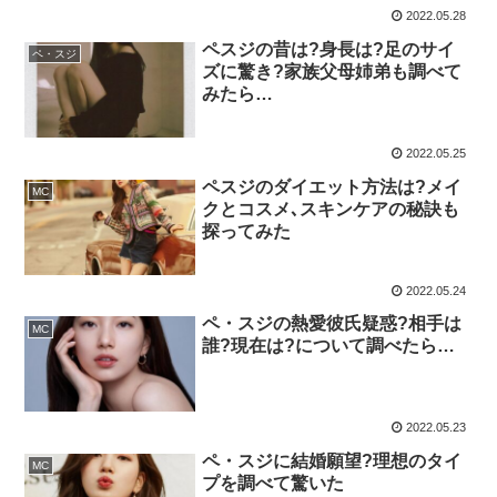
2022.05.28
ペスジの昔は?身長は?足のサイ
ペ・スジ
ズに驚き?家族父母姉弟も調べて
みたら…
2022.05.25
ペスジのダイエット方法は?メイ
MC
クとコスメ､スキンケアの秘訣も
探ってみた
2022.05.24
ペ・スジの熱愛彼氏疑惑?相手は
MC
誰?現在は?について調べたら…
2022.05.23
ペ・スジに結婚願望?理想のタイ
MC
プを調べて驚いた