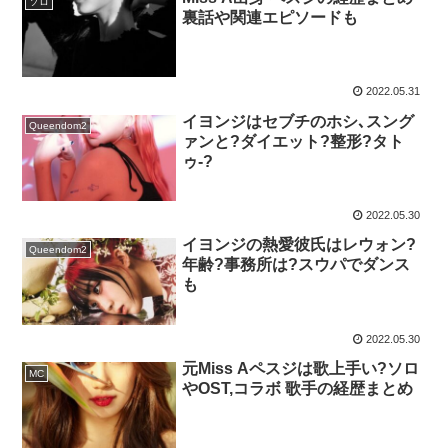
ソロ
裏話や関連エピソードも
2022.05.31
イヨンジはセブチのホシ､スング
Queendom2
ァンと?ダイエット?整形?タト
ゥ-?
2022.05.30
イヨンジの熱愛彼氏はレウォン?
Queendom2
年齢?事務所は?スウパでダンス
も
2022.05.30
元Miss Aペスジは歌上手い?ソロ
MC
やOST,コラボ 歌手の経歴まとめ