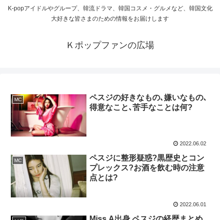
K-popアイドルやグループ、韓流ドラマ、韓国コスメ・グルメなど、韓国文化
大好きな皆さまのための情報をお届けします
Ｋポップファンの広場
ペスジの好きなもの､嫌いなもの､
MC
得意なこと､苦手なことは何?
2022.06.02
ペスジに整形疑惑?黒歴史とコン
MC
プレックス?お酒を飲む時の注意
点とは?
2022.06.01
Miss A出身 ペスジの経歴まとめ