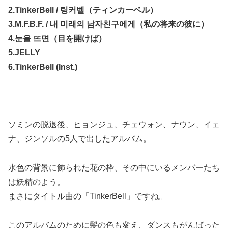
2.TinkerBell / 팅커벨（ティンカーベル）
3.M.F.B.F. / 내 미래의 남자친구에게（私の将来の彼に）
4.눈을 뜨면（目を開けば）
5.JELLY
6.TinkerBell (Inst.)
ソミンの脱退後、ヒョンジュ、チェウォン、ナウン、イェ
ナ、ジンソルの5人で出したアルバム。
水色の背景に飾られた花の枠、その中にいるメンバーたち
は妖精のよう。
まさにタイトル曲の「TinkerBell」ですね。
このアルバムのために髪の色も変え、ダンスもがんばった