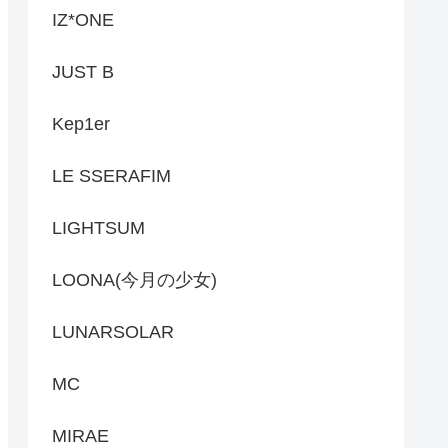
IZ*ONE
JUST B
Kep1er
LE SSERAFIM
LIGHTSUM
LOONA(今月の少女)
LUNARSOLAR
MC
MIRAE