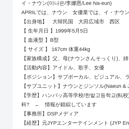
イ・ナウン(이나은/李娜恩/Lee Na-eun)
APRILでは、ナウン 女優業では、イ・ナウ
【出身地】 大韓民国 大田広域市 西区
【 生年月日 】1999年5月5日
【 血液型 】B型
【 サイズ 】 167cm 体重44kg
【家族構成】父、母(ナウンさんそっくり)、姉
【活動内容】アイドル、歌手、女優
【ポジション】サブボーカル、ビジュアル、
【サブユニット】ナウンとジンソル(Naeun & Jin
【学歴】ハンバッ高等学校/한밭고등학교(転校
科? ← 情報が錯綜しています
【事務所】DSPメディア
【経歴】元JYPエンターテインメント (JYP Enterta