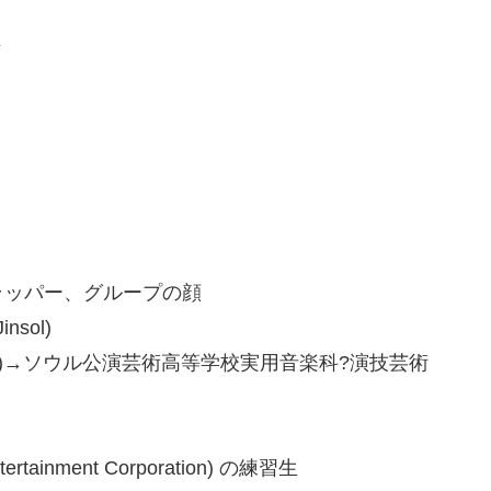
ン
ラッパー、グループの顔
sol)
)→ソウル公演芸術高等学校実用音楽科?演技芸術
inment Corporation) の練習生