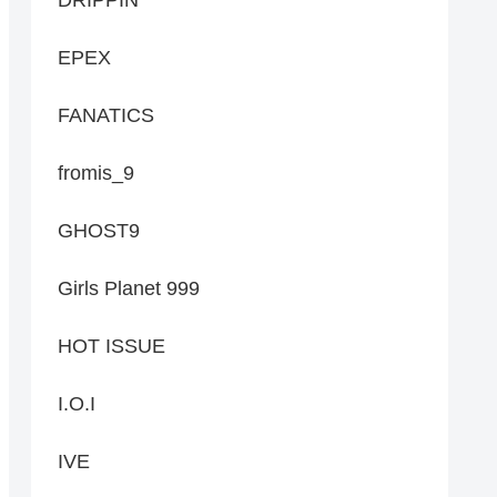
EPEX
FANATICS
fromis_9
GHOST9
Girls Planet 999
HOT ISSUE
I.O.I
IVE