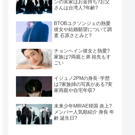
ンの実家はお金持ち?お父
さんは台湾人?年齢?
BTOBユクソンジェの熱愛
彼女や結婚願望について調
査 石原さとみと?
チョンヘイン彼女と熱愛?
家族は?両親と弟 祖先もす
ごい
イジュノ2PMの身長･学歴
は?家族姉の写真がある?実
家両親や自宅年収?
未来少年MIRAE韓国 炎上?
メンバー人気順紹介 身長 年
齢 誕生日?