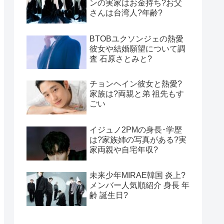
ンの実家はお金持ち?お父
さんは台湾人?年齢?
BTOBユクソンジェの熱愛
彼女や結婚願望について調
査 石原さとみと?
チョンヘイン彼女と熱愛?
家族は?両親と弟 祖先もす
ごい
イジュノ2PMの身長･学歴
は?家族姉の写真がある?実
家両親や自宅年収?
未来少年MIRAE韓国 炎上?
メンバー人気順紹介 身長 年
齢 誕生日?