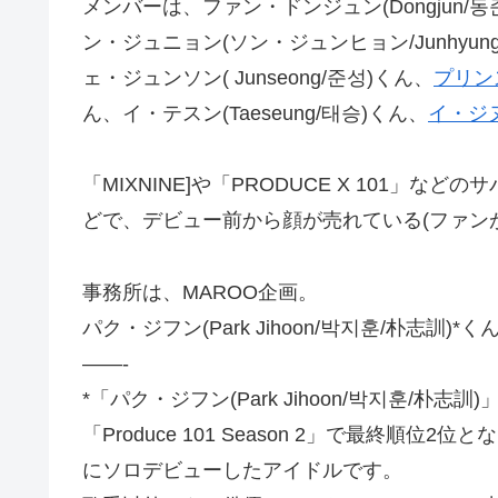
メンバーは、ファン・ドンジュン(Dongjun/동준/$
ン・ジュニョン(ソン・ジュンヒョン/Junhyun
ェ・ジュンソン( Junseong/준성)くん、
プリンス
ん、イ・テスン(Taeseung/태승)くん、
イ・ジヌ(
「MIXNINE]や「PRODUCE X 101
どで、デビュー前から顔が売れている(ファン
事務所は、MAROO企画。
パク・ジフン(Park Jihoon/박지훈/朴志訓
——-
*「パク・ジフン(Park Jihoon/박지훈/朴
「Produce 101 Season 2」で最終順位2
にソロデビューしたアイドルです。