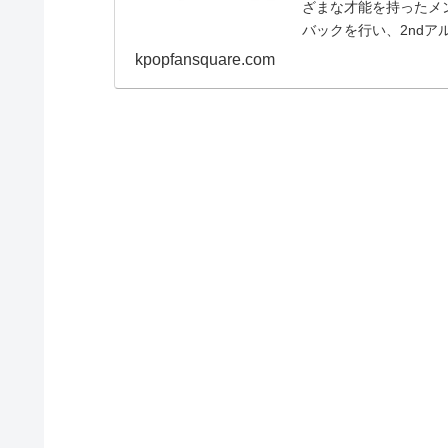
ざまな才能を持ったメ
バックを行い、2ndア
も高...
kpopfansquare.com