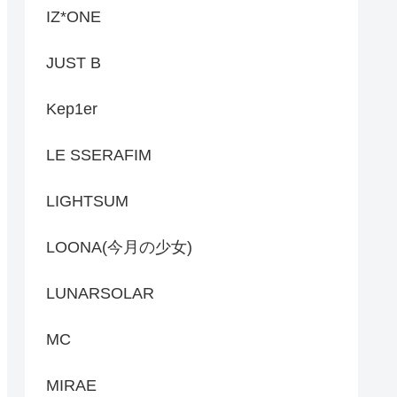
IZ*ONE
JUST B
Kep1er
LE SSERAFIM
LIGHTSUM
LOONA(今月の少女)
LUNARSOLAR
MC
MIRAE