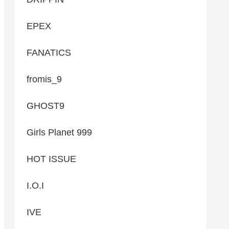
EPEX
FANATICS
fromis_9
GHOST9
Girls Planet 999
HOT ISSUE
I.O.I
IVE