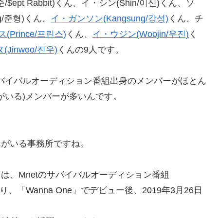
ept Rabbit)くん、イ・シン(Shin/이신)くん、ソ
g/준형)くん、
イ・ガンソン(Kangsung/강성)
くん、チ
(Prince/프린스)
くん、
イ・ウジン(Woojin/우진)
く
Jinwoo/진우)
くんの9人です。
」などのサバイバルオーディション番組出身のメンバーがほとん
がいる)メンバーが多いんです。
)*くんがいる事務所ですね。
志訓)」は、Mnetのサバイバルオーディション番組
位となり、「Wanna One」でデビュー後、2019年3月26日