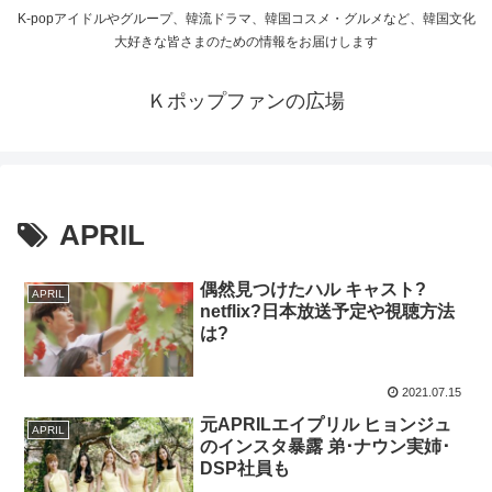
K-popアイドルやグループ、韓流ドラマ、韓国コスメ・グルメなど、韓国文化
大好きな皆さまのための情報をお届けします
Ｋポップファンの広場
APRIL
偶然見つけたハル キャスト?
APRIL
netflix?日本放送予定や視聴方法
は?
2021.07.15
元APRILエイプリル ヒョンジュ
APRIL
のインスタ暴露 弟･ナウン実姉･
DSP社員も