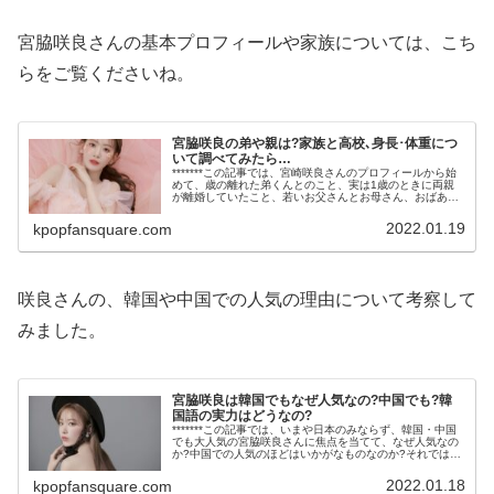
宮脇咲良さんの基本プロフィールや家族については、こち
らをご覧くださいね。
宮脇咲良の弟や親は?家族と高校､身長･体重につ
いて調べてみたら…
*******この記事では、宮崎咲良さんのプロフィールから始
めて、歳の離れた弟くんとのこと、実は1歳のときに両親
が離婚していたこと、若いお父さんとお母さん、おばあち
ゃんのこと、「ライオンキング」から始まった芸能生活、
通った中学校や高校のこと...
2022.01.19
kpopfansquare.com
咲良さんの、韓国や中国での人気の理由について考察して
みました。
宮脇咲良は韓国でもなぜ人気なの?中国でも?韓
国語の実力はどうなの?
*******この記事では、いまや日本のみならず、韓国・中国
でも大人気の宮脇咲良さんに焦点を当てて、なぜ人気なの
か?中国での人気のほどはいかがなものなのか?それでは韓
国で活躍するにあたっての韓国語の実力はどうなの
か?……等々について、熱く語...
2022.01.18
kpopfansquare.com