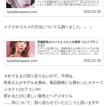
アイドル宮脇咲良さんに焦点を当てて、美人さんだけども
しかして整形しているの?特に鼻がHYBEっぽくなったこ
と、韓国で活動再開するらしいけど、それってもしかして
韓国に熱愛彼氏がいるか...
2022.01.20
kpopfansquare.com
メイクやコスメの方法についても調べました。↓ ↓
宮脇咲良のメイクとコスメ大研究 コスメブラン
ドも?
*******この記事では、宮崎咲良さんの輝くビジュアルに焦
点を当てて、メイクの秘訣と使っているコスメ、スキンケ
アやヘアケアグッズ、咲良さんブランドのコスメ……等々
について、熱く語らせていただきます!!!*******宮脇咲良さ
んは、日本と...
2022.01.20
kpopfansquare.com
それでもまだ語り足りないので、今回は、
咲良さんがモデルを務め、製品開発にも携わったカラーコ
ンタクト(カラコン)や、
変わるたびに美しい髪色とヘアスタイル
……等について、熱く語らせていただこうと思います!!!