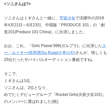
<ソニさんは?>
ソニさんはミギさんと一緒に、
宇宙少女
で活躍中の2018
年4月21日～6月23日、中国版「PRODUCE 101」の「創
造101(Produce 101 China)」に出演しました。
おお、これ、「Girls Planet 999(ガルプラ)」に出演した
ス
ー・ルイチー(苏芮琪/Su Ruiqi/수루이치)
さんが、惜しくも
25位だったサバイバルオーディション番組ですね。
そこで、
ミギさんは1位、
ソニさんは、2位となり、
めでたくデビューグループ「Rocket Girls(火箭少女101)」
のメンバーに選ばれました(祝)。