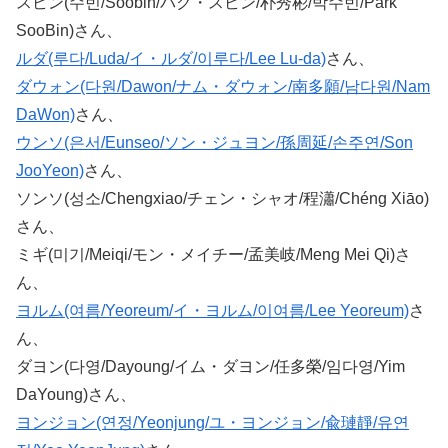
スビン(수빈/Soobin/パク・スビン/朴秀彬/박수빈/Park
SooBin)さん、
ルダ(루다/Luda/イ・ルダ/이루다/Lee Lu-da)
さん、
ダウォン(다원/Dawon/ナム・ダウォン/南多願/남다원/Nam
DaWon)
さん、
ウンソ(은서/Eunseo/ソン・ジュヨン/孫周延/손주연/Son
JooYeon)
さん、
ソンソ(성소/Chengxiao/チェン・シャオ/程瀟/Chéng Xiāo)
さん、
ミギ(미기/Meiqi/モン・メイチー/孟美岐/Meng Mei Qi)さ
ん、
ヨルム(여름/Yeoreum/イ・ヨルム/이여름/Lee Yeoreum)
さ
ん、
ダヨン(다영/Dayoung/イム・ダヨン/任多榮/임다영/Yim
DaYoung)さん、
ヨンジョン(연정/Yeonjung/ユ・ヨンジョン/兪璉靜/유연