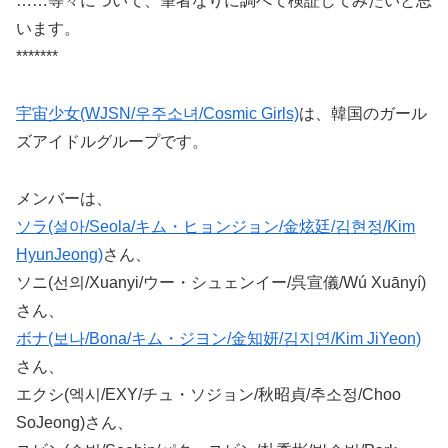
……等々について、筆者なりに調べて検証してみたいと思
います。
*******
宇宙少女(WJSN/우주소녀/Cosmic Girls)
は、韓国のガール
ズアイドルグループです。
メンバーは、
ソラ(설아/Seola/キム・ヒョンジョン/金炫廷/김현정/Kim
HyunJeong)
さん、
ソニ(선의/Xuanyi/ウー・シュェンイー/呉宣儀/Wú Xuānyí)
さん、
ボナ(보나/Bona/キム・ジヨン/金知妍/김지연/Kim JiYeon)
さん、
エクシ(엑시/EXY/チュ・ソジョン/秋昭貞/추소정/Choo
SoJeong)さん、