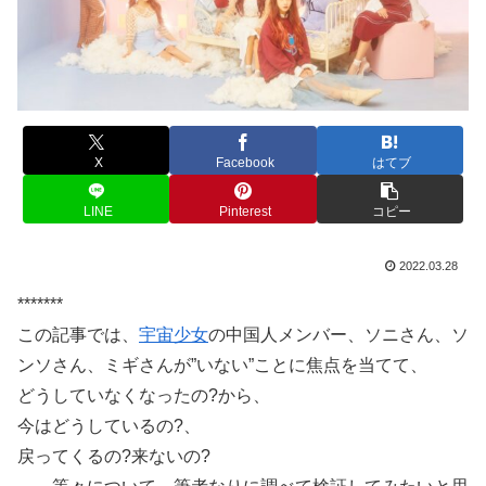
X
Facebook
はてブ
LINE
Pinterest
コピー
2022.03.28
*******
この記事では、
宇宙少女
の中国人メンバー、ソニさん、ソ
ンソさん、ミギさんが”いない”ことに焦点を当てて、
どうしていなくなったの?から、
今はどうしているの?、
戻ってくるの?来ないの?