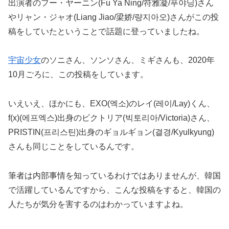
出演者のフー・ヤーニン(Fu Ya Ning/符雅凝/푸야닝)さん
やリャン・ジャオ(Liang Jiao/梁娇/량지아오)さんがこの投
稿をしていたということで話題に登っていましたね。
宇宙少女
のソニさん、ソンソさん、ミギさんも、2020年
10月ごろに、この投稿をしています。
いえいえ、ほかにも、EXO(엑소)のレイ(레이/Lay)くん、
f(x)(에프엑스)出身のビクトリア(빅토리아/Victoria)さん、
PRISTIN(프리스틴)出身のギョルギョン(결경/Kyulkyung)
さんも同じことをしているんです。
筆者は内部事情を知っているわけではありませんが、韓国
で活躍しているんですから、こんな投稿をすると、韓国の
人たちが気分を害するのはわかっていますよね。