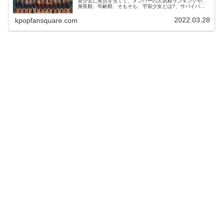
宙少女に焦点を当てて、メンバーの人気順ランキングや、
身長順、年齢順、そもそも、宇宙少女とは?、サバイバル
番組「Queendom2」への出演とその展望……等々につい
て、熱く語らせてい...
2022.03.28
kpopfansquare.com